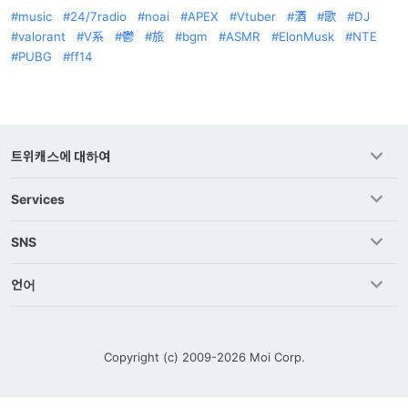
music
24/7radio
noai
APEX
Vtuber
酒
歌
DJ
valorant
V系
鬱
旅
bgm
ASMR
ElonMusk
NTE
PUBG
ff14
트위캐스에 대하여
Services
SNS
언어
Copyright (c) 2009-2026
Moi Corp.