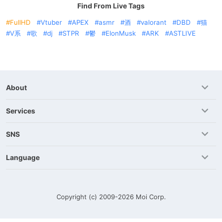
Find From Live Tags
FullHD
Vtuber
APEX
asmr
酒
valorant
DBD
猫
V系
歌
dj
STPR
鬱
ElonMusk
ARK
ASTLIVE
About
Services
SNS
Language
Copyright (c) 2009-2026
Moi Corp.