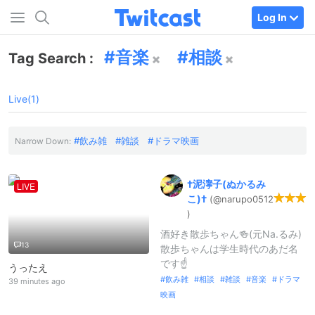
Log In
音楽
相談
Tag Search :
Live(1)
飲み雑
雑談
ドラマ映画
Narrow Down:
†泥濘子(
ぬかるみ
LIVE
こ)
†
(@narupo0512
)
酒好き散歩ちゃん🍻(元Na.るみ)
13
散歩ちゃんは学生時代のあだ名
です☝️
うったえ
飲み雑
相談
雑談
音楽
ドラマ
39 minutes ago
映画