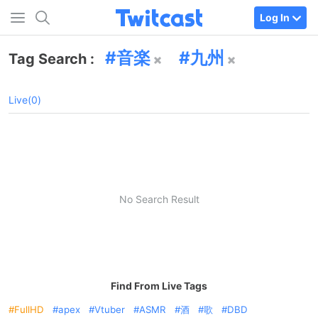
Log In
音楽
九州
Tag Search :
Live(0)
No Search Result
Find From Live Tags
FullHD
apex
Vtuber
ASMR
酒
歌
DBD