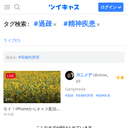
ログイン
過疎
精神疾患
タグ検索 :
ライブ(1)
双極性障害
絞込み:
ガニメデ
(@vbxw_
LIVE
pl)
Ganymede
過疎
双極性障害
精神疾患
52
モイ！iPhoneからキャス配信中 -
54 分前
こんなタグが付けられています