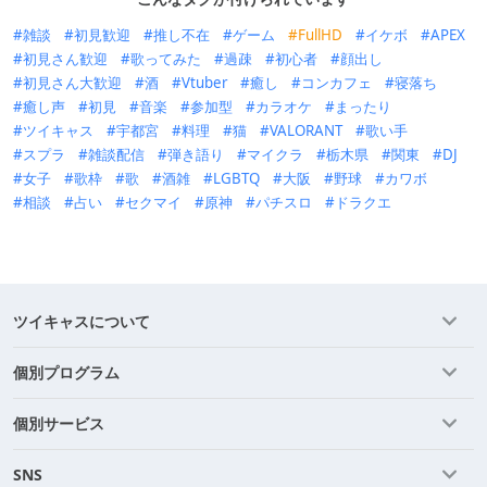
雑談
初見歓迎
推し不在
ゲーム
FullHD
イケボ
APEX
初見さん歓迎
歌ってみた
過疎
初心者
顔出し
初見さん大歓迎
酒
Vtuber
癒し
コンカフェ
寝落ち
癒し声
初見
音楽
参加型
カラオケ
まったり
ツイキャス
宇都宮
料理
猫
VALORANT
歌い手
スプラ
雑談配信
弾き語り
マイクラ
栃木県
関東
DJ
女子
歌枠
歌
酒雑
LGBTQ
大阪
野球
カワボ
相談
占い
セクマイ
原神
パチスロ
ドラクエ
ツイキャスについて
個別プログラム
個別サービス
SNS