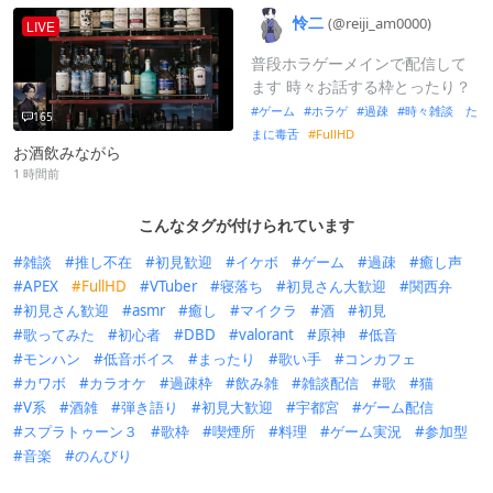
怜二
(@reiji_
am0000)
LIVE
普段ホラゲーメインで配信して
ます 時々お話する枠とったり？
ゲーム
ホラゲ
過疎
時々雑談 た
165
まに毒舌
FullHD
お酒飲みながら
1 時間前
こんなタグが付けられています
雑談
推し不在
初見歓迎
イケボ
ゲーム
過疎
癒し声
APEX
FullHD
VTuber
寝落ち
初見さん大歓迎
関西弁
初見さん歓迎
asmr
癒し
マイクラ
酒
初見
歌ってみた
初心者
DBD
valorant
原神
低音
モンハン
低音ボイス
まったり
歌い手
コンカフェ
カワボ
カラオケ
過疎枠
飲み雑
雑談配信
歌
猫
V系
酒雑
弾き語り
初見大歓迎
宇都宮
ゲーム配信
スプラトゥーン３
歌枠
喫煙所
料理
ゲーム実況
参加型
音楽
のんびり