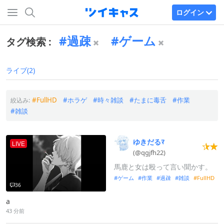
ログイン
過疎
ゲーム
タグ検索 :
ライブ(2)
FullHD
ホラゲ
時々雑談
たまに毒舌
作業
絞込み:
雑談
ゆきだるﾏ
LIVE
(@qgjfh22)
馬鹿と女は殴って言い聞かす。
ゲーム
作業
過疎
雑談
FullHD
36
a
43 分前