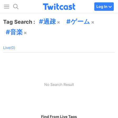
Log In
過疎
ゲーム
Tag Search :
音楽
Live(0)
No Search Result
Find From Live Tags