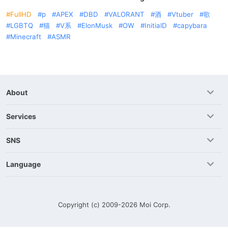
FullHD
p
APEX
DBD
VALORANT
酒
Vtuber
歌
LGBTQ
猫
V系
ElonMusk
OW
InitialD
capybara
Minecraft
ASMR
About
Services
SNS
Language
Copyright (c) 2009-2026
Moi Corp.