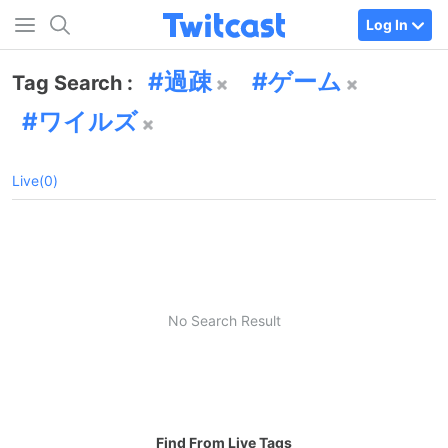
Log In
過疎
ゲーム
Tag Search :
ワイルズ
Live(0)
No Search Result
Find From Live Tags