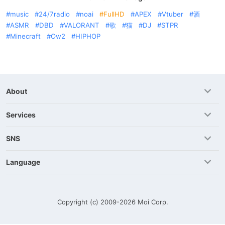
music
24/7radio
noai
FullHD
APEX
Vtuber
酒
ASMR
DBD
VALORANT
歌
猫
DJ
STPR
Minecraft
Ow2
HIPHOP
About
Services
SNS
Language
Copyright (c) 2009-2026
Moi Corp.