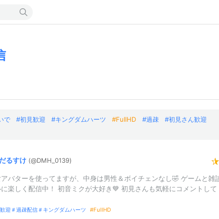
信
いで
初見歓迎
キングダムハーツ
FullHD
過疎
初見さん歓迎
だるすけ
(@DMH_
0139)
女アバターを使ってますが、中身は男性＆ボイチェンなし🤣 ゲームと雑
に楽しく配信中！ 初音ミクが大好き💙 初見さんも気軽にコメントして
歓迎＃過疎配信＃キングダムハーツ
FullHD