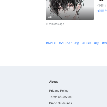
仲良く
関西弁
0
11 minutes ago
APEX
VTuber
酒
DBD
歌
V
About
Privacy Policy
Terms of Service
Brand Guidelines