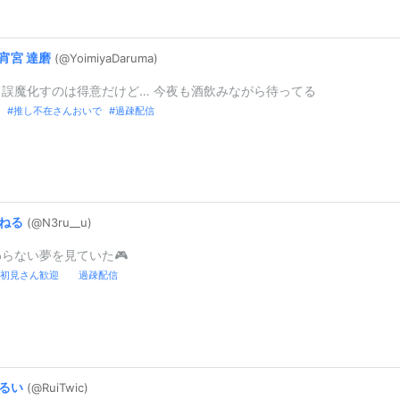
宵宮
達磨
(@YoimiyaDar
uma)
さ誤魔化すのは得意だけど… 今夜も酒飲みながら待ってる
推し不在さんおいで
過疎配信
ねる
(@N3ru_
_
u)
わらない夢を見ていた🎮
 初見さん歓迎 過疎配信
るい
(@RuiTwic)