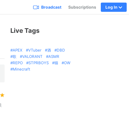
Broadcast
Subscriptions
Log In
Live Tags
APEX
VTuber
酒
DBD
歌
VALORANT
ASMR
REPO
STPRBOYS
猫
OW
Minecraft
談