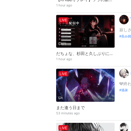
1 hour ago
LIVE
寂し
呑み雑
171
だちょな、杉田と久しぶりに呑み雑談
1 hour ago
LIVE
🩶終
過疎
1
また逢う日まで
53 minutes ago
LIVE