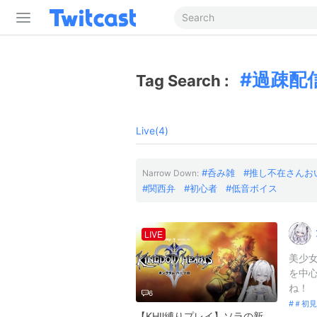
過疎配
Tag Search :
Live(4)
呑み雑
推し不在さんお
Narrow Down:
関西弁
初心者
低音ボイス
LIVE
美少
を中心
ね！
6
＃初見
【KHⅡ縛りプレイ】ソラの新たな冒険【初見歓迎】