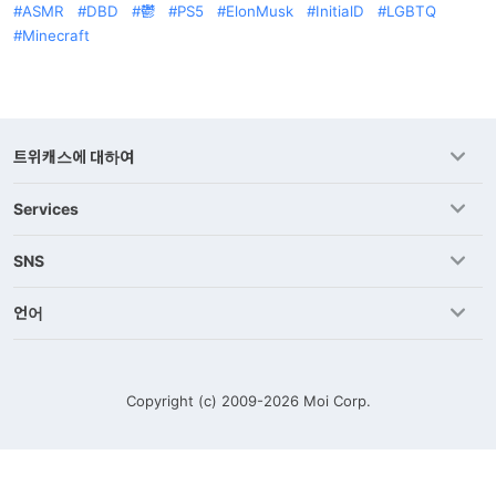
ASMR
DBD
鬱
PS5
ElonMusk
InitialD
LGBTQ
Minecraft
트위캐스에 대하여
Services
SNS
언어
Copyright (c) 2009-2026
Moi Corp.