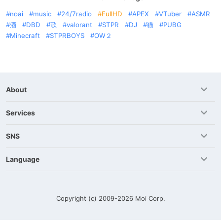
noai
music
24/7radio
FullHD
APEX
VTuber
ASMR
酒
DBD
歌
valorant
STPR
DJ
猫
PUBG
Minecraft
STPRBOYS
OW２
About
Services
SNS
Language
Copyright (c) 2009-2026
Moi Corp.