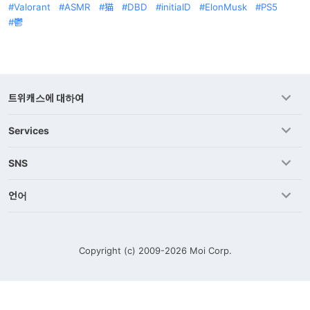
Valorant
ASMR
猫
DBD
initialD
ElonMusk
PS5
鬱
트위캐스에 대하여
Services
SNS
언어
Copyright (c) 2009-2026
Moi Corp.