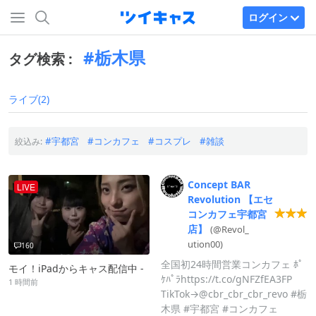
ログイン
栃木県
タグ検索 :
ライブ(2)
宇都宮
コンカフェ
コスプレ
雑談
絞込み:
Concept
BAR
LIVE
Revolution
【エセ
コンカフェ宇都宮
店】
(@Revol_
ution00)
160
全国初24時間営業コンカフェ ﾎﾟ
モイ！iPadからキャス配信中 -
ｹﾊﾟﾗhttps://t.co/gNFZfEA3FP
1 時間前
TikTok→@cbr_cbr_cbr_revo #栃
木県 #宇都宮 #コンカフェ