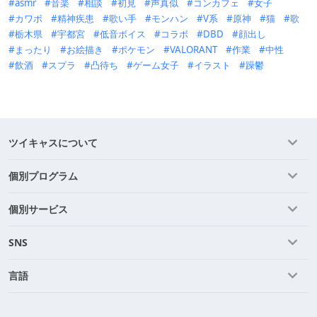
asmr
音楽
相談
初見
声真似
コンカフェ
女子
カワボ
精神疾患
歌い手
モンハン
V系
原神
猫
歌
栃木県
宇都宮
低音ボイス
コラボ
DBD
顔出し
まったり
お絵描き
ポケモン
VALORANT
作業
中性
飲酒
スプラ
凸待ち
ゲーム女子
イラスト
躁鬱
ツイキャスについて
個別プログラム
個別サービス
SNS
言語