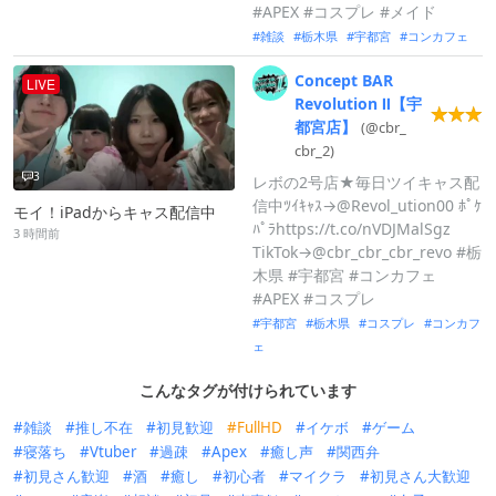
#APEX #コスプレ #メイド
雑談
栃木県
宇都宮
コンカフェ
Concept
BAR
LIVE
Revolution
Ⅱ【宇
都宮店】
(@cbr_
cbr_
2)
3
レボの2号店★毎日ツイキャス配
信中ﾂｲｷｬｽ→@Revol_ution00 ﾎﾟｹ
モイ！iPadからキャス配信中
ﾊﾟﾗhttps://t.co/nVDJMalSgz
3 時間前
TikTok→@cbr_cbr_cbr_revo #栃
木県 #宇都宮 #コンカフェ
#APEX #コスプレ
宇都宮
栃木県
コスプレ
コンカフ
ェ
こんなタグが付けられています
雑談
推し不在
初見歓迎
FullHD
イケボ
ゲーム
寝落ち
Vtuber
過疎
Apex
癒し声
関西弁
初見さん歓迎
酒
癒し
初心者
マイクラ
初見さん大歓迎