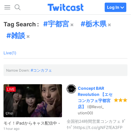
Log In
宇都宮
栃木県
Tag Search :
雑談
Live(1)
コンカフェ
Narrow Down:
Concept
BAR
LIVE
Revolution
【エセ
コンカフェ宇都宮
店】
(@Revol_
ution00)
161
全国初24時間営業コンカフェ ﾎﾟ
モイ！iPadからキャス配信中 -
ｹﾊﾟﾗhttps://t.co/gNFZfEA3FP
1 hour ago