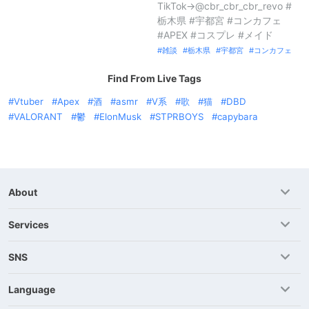
TikTok→@cbr_cbr_cbr_revo #
栃木県 #宇都宮 #コンカフェ
#APEX #コスプレ #メイド
雑談
栃木県
宇都宮
コンカフェ
Find From Live Tags
Vtuber
Apex
酒
asmr
V系
歌
猫
DBD
VALORANT
鬱
ElonMusk
STPRBOYS
capybara
About
Services
SNS
Language