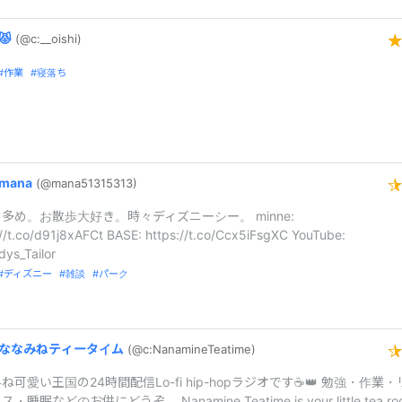
😾
(@c:
_
_
oishi)
作業
寝落ち
mana
(@mana513153
13)
多め。お散歩大好き。時々ディズニーシー。 minne:
://t.co/d91j8xAFCt BASE: https://t.co/Ccx5iFsgXC YouTube:
ys_Tailor
ディズニー
雑談
パーク
ななみねティータイム
(@c:
NanamineTe
atime)
ね可愛い王国の24時間配信Lo-fi hip-hopラジオです☕👑 勉強・作業・
・睡眠などのお供にどうぞ。 Nanamine Teatime is your little tea ro