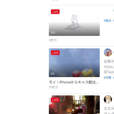
LIVE
勉強
2
4분 전
LIVE
出張中
https
@Tedd
1
作業
モイ！iPhoneからキャス配信中 - 何となく配信
15분 전
LIVE
ななみ
ラックス