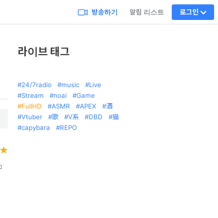
방송하기
알림 리스트
로그인
라이브 태그
24/7radio
music
Live
Stream
noai
Game
FullHD
ASMR
APEX
酒
Vtuber
歌
V系
DBD
猫
capybara
REPO
コ