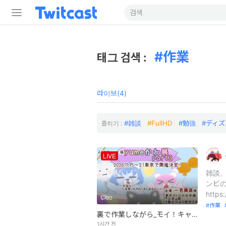
作業
태그 검색 :
라이브(4)
雑談
FullHD
勉強
ディズ
좁히기 :
LIVE
雑談
ンビの
https
90
作業
裏で作業しながら_モイ！キャス配信中 -
1시간 전