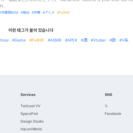
 N..
作業用BGM
勉強
作業
アニメ
FullHD
이런 태그가 붙어 있습니다
noai
Game
FullHD
ASMR
APEX
酒
Vtuber
歌
V系
Services
SNS
Twitcast VV
𝕏
SpacePod
Facebook
Design Studio
HaconiWorld