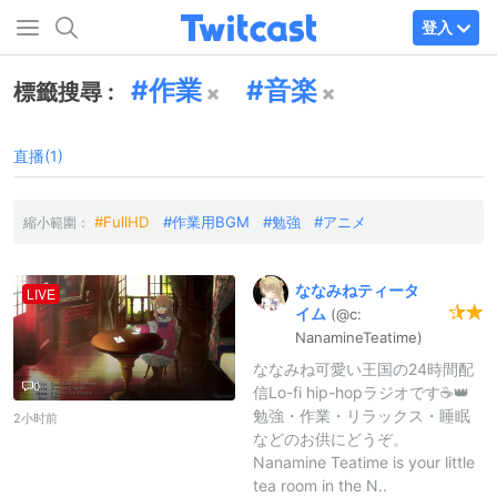
登入
作業
音楽
標籤搜尋 :
直播(1)
FullHD
作業用BGM
勉強
アニメ
縮小範圍：
ななみねティータ
LIVE
イム
(@c:
NanamineTe
atime)
ななみね可愛い王国の24時間配
0
信Lo-fi hip-hopラジオです☕👑
勉強・作業・リラックス・睡眠
2小时前
などのお供にどうぞ。
Nanamine Teatime is your little
tea room in the N..