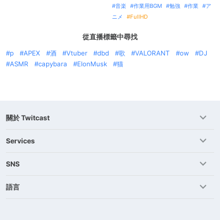
音楽
作業用BGM
勉強
作業
ア
ニメ
FullHD
從直播標籤中尋找
p
APEX
酒
Vtuber
dbd
歌
VALORANT
ow
DJ
ASMR
capybara
ElonMusk
猫
關於 Twitcast
Services
SNS
語言