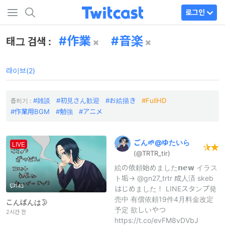
로그인
作業
音楽
태그 검색 :
라이브(2)
雑談
初見さん歓迎
お絵描き
FullHD
좁히기 :
作業用BGM
勉強
アニメ
ごん🌱@
ゆたいら
LIVE
(@TRTR_
tir)
絵の依頼始めました𝗻𝗲𝘄 イラス
ト垢→ @gn27_trtr 成人済 skeb
143
はじめました！ LINEスタンプ発
売中 有償依頼19件4月料金改定
こんばんは🌛
予定 欲しいやつ
2시간 전
https://t.co/evFM8vDVbJ