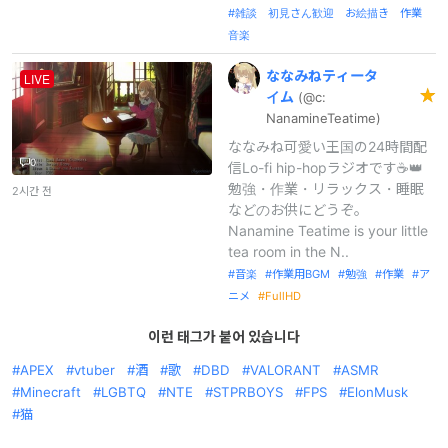
雑談 初見さん歓迎 お絵描き 作業
音楽
ななみねティータ
LIVE
イム
(@c:
NanamineTe
atime)
ななみね可愛い王国の24時間配
0
信Lo-fi hip-hopラジオです☕👑
勉強・作業・リラックス・睡眠
2시간 전
などのお供にどうぞ。
Nanamine Teatime is your little
tea room in the N..
音楽
作業用BGM
勉強
作業
ア
ニメ
FullHD
이런 태그가 붙어 있습니다
APEX
vtuber
酒
歌
DBD
VALORANT
ASMR
Minecraft
LGBTQ
NTE
STPRBOYS
FPS
ElonMusk
猫