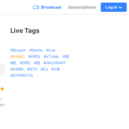
Broadcast
Subscriptions
Log In
Live Tags
Stream
Game
Live
FullHD
APEX
VTuber
酒
歌
DBD
猫
VALORANT
ASMR
NTE
DJ
V系
STPRBOYS
リ
om