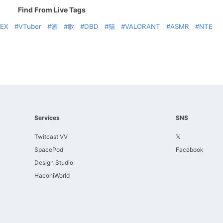
Find From Live Tags
EX
VTuber
酒
歌
DBD
猫
VALORANT
ASMR
NTE
Services
SNS
Twitcast VV
𝕏
SpacePod
Facebook
Design Studio
HaconiWorld