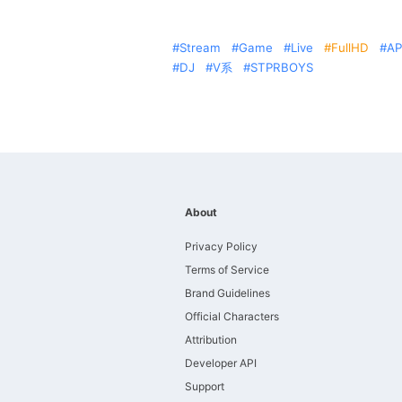
Stream
Game
Live
FullHD
AP
DJ
V系
STPRBOYS
About
Privacy Policy
Terms of Service
Brand Guidelines
Official Characters
Attribution
Developer API
Support