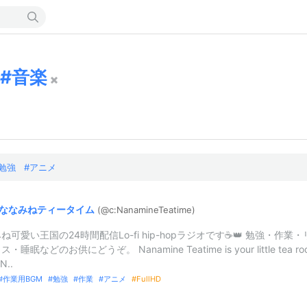
音楽
勉強
アニメ
ななみねティータイム
(@c:
NanamineTe
atime)
ね可愛い王国の24時間配信Lo-fi hip-hopラジオです☕👑 勉強・作業・
・睡眠などのお供にどうぞ。 Nanamine Teatime is your little tea ro
 N..
作業用BGM
勉強
作業
アニメ
FullHD