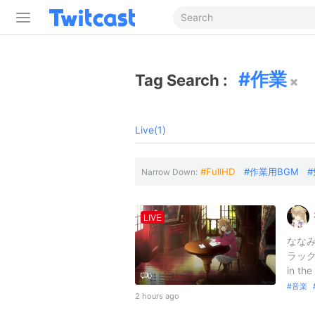
作業
Tag Search :
Live(1)
FullHD
作業用BGM
Narrow Down:
LIVE
ななみ
ラックス
in the
0
音楽
2 hours ago