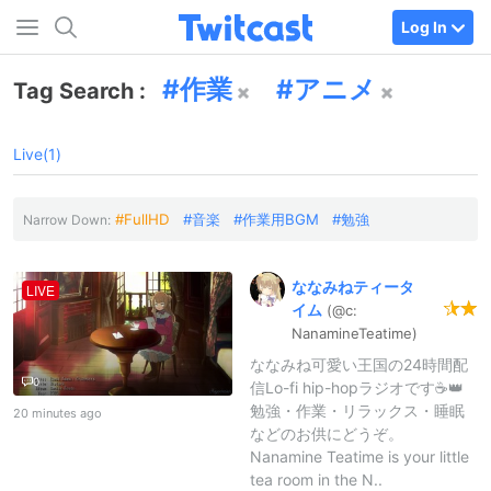
Log In
作業
アニメ
Tag Search :
Live(1)
FullHD
音楽
作業用BGM
勉強
Narrow Down:
ななみねティータ
LIVE
イム
(@c:
NanamineTe
atime)
ななみね可愛い王国の24時間配
0
信Lo-fi hip-hopラジオです☕👑
勉強・作業・リラックス・睡眠
20 minutes ago
などのお供にどうぞ。
Nanamine Teatime is your little
tea room in the N..