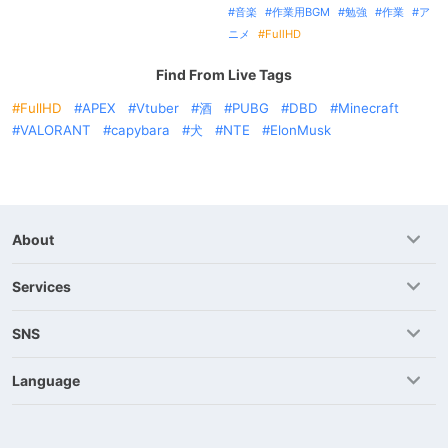
音楽
作業用BGM
勉強
作業
ア
ニメ
FullHD
Find From Live Tags
FullHD
APEX
Vtuber
酒
PUBG
DBD
Minecraft
VALORANT
capybara
犬
NTE
ElonMusk
About
Services
SNS
Language