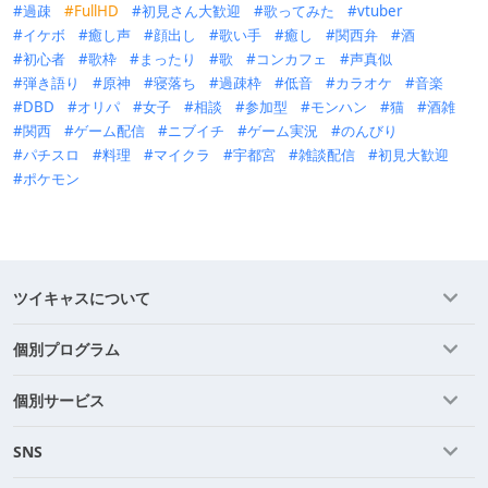
過疎
FullHD
初見さん大歓迎
歌ってみた
vtuber
イケボ
癒し声
顔出し
歌い手
癒し
関西弁
酒
初心者
歌枠
まったり
歌
コンカフェ
声真似
弾き語り
原神
寝落ち
過疎枠
低音
カラオケ
音楽
DBD
オリパ
女子
相談
参加型
モンハン
猫
酒雑
関西
ゲーム配信
ニブイチ
ゲーム実況
のんびり
パチスロ
料理
マイクラ
宇都宮
雑談配信
初見大歓迎
ポケモン
ツイキャスについて
個別プログラム
個別サービス
SNS