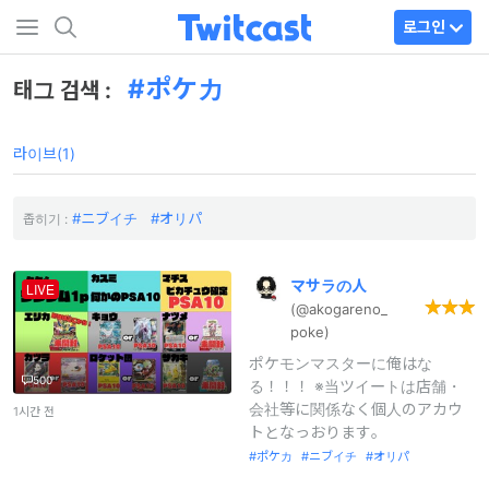
로그인
ポケカ
태그 검색 :
라이브(1)
ニブイチ
オリパ
좁히기 :
マサラの人
LIVE
(@akogareno_
poke)
ポケモンマスターに俺はな
500
る！！！ ※当ツイートは店舗・
会社等に関係なく個人のアカウ
1시간 전
トとなっおります。
ポケカ
ニブイチ
オリパ