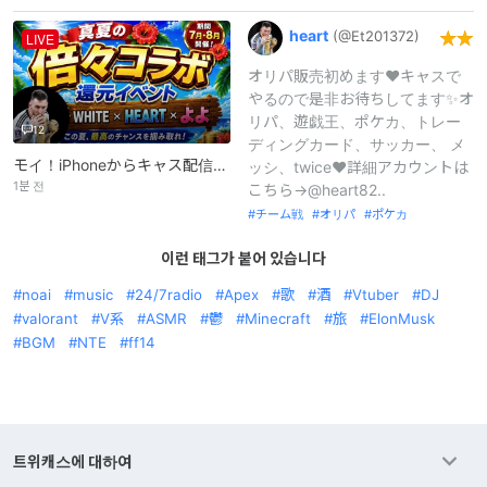
heart
(@Et201372)
LIVE
オリパ販売初めます❤️キャスで
やるので是非お待ちしてます✨オ
リパ、遊戯王、ポケカ、トレー
12
ディングカード、サッカー、 メ
モイ！iPhoneからキャス配信中 -
ッシ、twice❤️詳細アカウントは
1분 전
こちら→@heart82..
チーム戦
オリパ
ポケカ
이런 태그가 붙어 있습니다
noai
music
24/7radio
Apex
歌
酒
Vtuber
DJ
valorant
V系
ASMR
鬱
Minecraft
旅
ElonMusk
BGM
NTE
ff14
트위캐스에 대하여