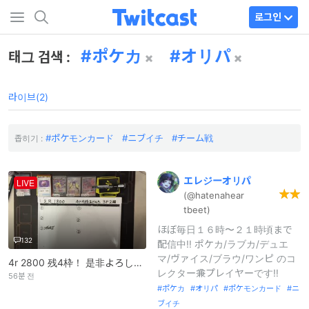
로그인
ポケカ
オリパ
태그 검색 :
라이브(2)
ポケモンカード
ニブイチ
チーム戦
좁히기 :
エレジーオリパ
LIVE
(@hatenahear
tbeet)
ほぼ毎日１６時〜２１時頃まで
132
配信中‼️ ポケカ/ラブカ/デュエ
マ/ヴァイス/ブラウ/ワンピ のコ
4r 2800 残4枠！ 是非よろしくお願い致します🙇🙇
レクター兼プレイヤーです‼️
56분 전
ポケカ
オリパ
ポケモンカード
ニ
ブイチ