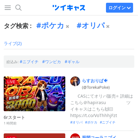
ログイン
ポケカ
オリパ
タグ検索 :
ライブ(2)
ニブイチ
ワンピカ
ギャル
絞込み:
らすおりぱ🐠
LIVE
(@TorekaPoke
)
⠀ ⠀CASにてオリパ販売⭐ 詳細は
こちら＠hapirasu⠀ ⠀ ⠀ ⠀ ⠀ツ
676
イキャスはこちら🙌🏻
https://t.co/VoThhhjFzt
6rスタート
オリパ
ポケカ
ニブイチ
1 時間前
股間コーラニブイ