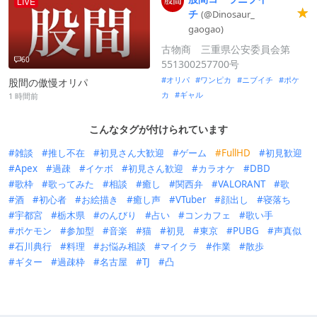
LIVE
チ
(@Dinosaur_
gaogao)
古物商 三重県公安委員会第
60
551300257700号
オリパ
ワンピカ
ニブイチ
ポケ
股間の傲慢オリパ
カ
ギャル
1 時間前
こんなタグが付けられています
雑談
推し不在
初見さん大歓迎
ゲーム
FullHD
初見歓迎
Apex
過疎
イケボ
初見さん歓迎
カラオケ
DBD
歌枠
歌ってみた
相談
癒し
関西弁
VALORANT
歌
酒
初心者
お絵描き
癒し声
VTuber
顔出し
寝落ち
宇都宮
栃木県
のんびり
占い
コンカフェ
歌い手
ポケモン
参加型
音楽
猫
初見
東京
PUBG
声真似
石川典行
料理
お悩み相談
マイクラ
作業
散歩
ギター
過疎枠
名古屋
TJ
凸