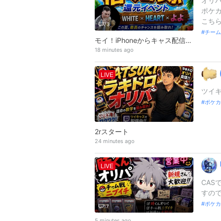
オリ
ポケカ
こちら→
73
チーム
モイ！iPhoneからキャス配信中 -
18 minutes ago
LIVE
ツイキ
ポケカ
87
2rスタート
24 minutes ago
LIVE
CAS
すので
ポケカ
17
5 minutes ago