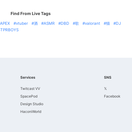
Find From Live Tags
APEX
vtuber
酒
ASMR
DBD
歌
valorant
猫
DJ
STPRBOYS
Services
SNS
Twitcast VV
𝕏
SpacePod
Facebook
Design Studio
HaconiWorld