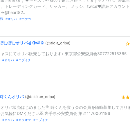
パ販売初めます❤️キャスでやるので是非お待ちしてます✨オリパ、遊戯
、トレーディングカード、サッカー、 メッシ、twice❤️詳細アカウン
@heart82..
戦
オリパ
ポケカ
ぽむぽむオリパ🍏🍋🍉🥭
(@alola_
oripa)
ャスにてオリパ販売しております♪ 東京都公安委員会307722516365
オリパ
ニブイチ
時くんオリパ
(@tokikun_
oripa)
でオリパ販売はじめました🍭 時くんを救う会の会員を随時募集しており
お気軽にDMください🙇 岩手県公安委員会 第211170001196
オリパ
カラオケ
ニブイチ