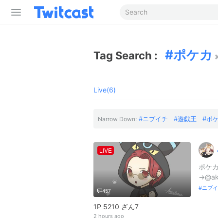
ポケカ
Tag Search :
Live(6)
ニブイチ
遊戯王
ポ
Narrow Down:
LIVE
ポケカ
→@ak
ニブイ
457
1P 5210 ざん7
2 hours ago