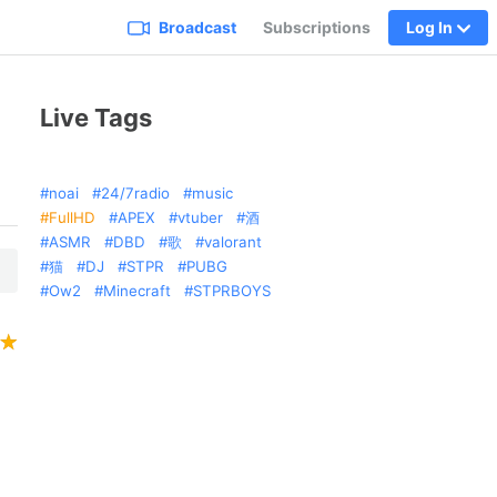
Broadcast
Subscriptions
Log In
Live Tags
noai
24/7radio
music
FullHD
APEX
vtuber
酒
ASMR
DBD
歌
valorant
猫
DJ
STPR
PUBG
Ow2
Minecraft
STPRBOYS