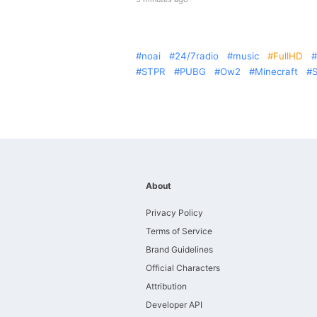
noai
24/7radio
music
FullHD
STPR
PUBG
Ow2
Minecraft
About
Privacy Policy
Terms of Service
Brand Guidelines
Official Characters
Attribution
Developer API