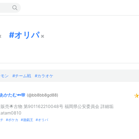
オリパ
ケモン
チーム戦
カラオケ
あかたむ🦈🌸
(@bb8bb8gd88
)
販売🌟古物 第901162210048号 福岡県公安委員会 詳細垢
atam0810
チ
ポケカ
遊戯王
オリパ