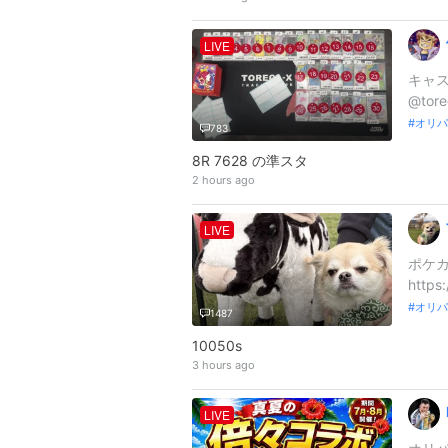
LIVE
キャス
@tore
オリパ
783
8R 7628 の準スタ
2 hours ago
LIVE
ポケカ
https
オリパ
1487
10050s
3 hours ago
LIVE