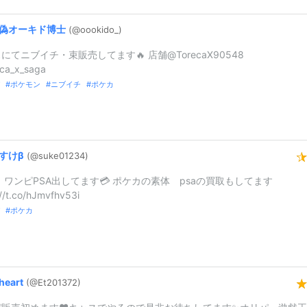
偽オーキド博士
(@oookido_
)
にてニブイチ・束販売してます🔥 店舗@TorecaX90548
ca_x_saga
ポケモン
ニブイチ
ポケカ
すけβ
(@suke01234)
 ワンピPSA出してます💳 ポケカの素体 psaの買取もしてます
://t.co/hJmvfhv53i
ポケカ
heart
(@Et201372)