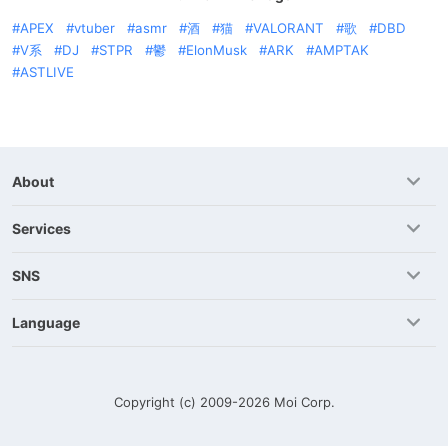
APEX
vtuber
asmr
酒
猫
VALORANT
歌
DBD
V系
DJ
STPR
鬱
ElonMusk
ARK
AMPTAK
ASTLIVE
About
Services
SNS
Language
Copyright (c) 2009-2026
Moi Corp.