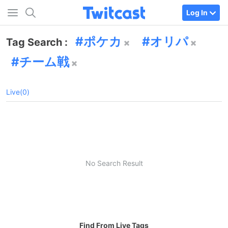
Log In
ポケカ
オリパ
Tag Search :
チーム戦
Live(0)
No Search Result
Find From Live Tags