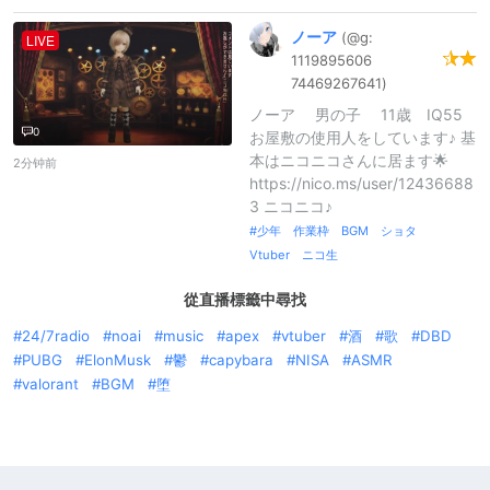
ノーア
(@g:
LIVE
1119895606
7446926764
1)
ノーア 男の子 11歳 IQ55
0
お屋敷の使用人をしています♪ 基
本はニコニコさんに居ます🌟
2分钟前
https://nico.ms/user/12436688
3 ニコニコ♪
少年 作業枠 BGM ショタ
Vtuber ニコ生
從直播標籤中尋找
24/7radio
noai
music
apex
vtuber
酒
歌
DBD
PUBG
ElonMusk
鬱
capybara
NISA
ASMR
valorant
BGM
堕