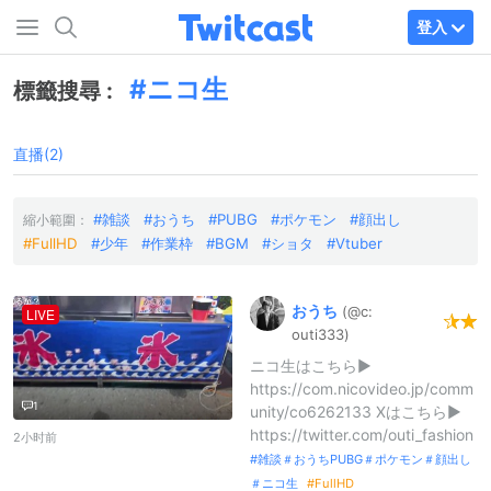
登入
ニコ生
標籤搜尋 :
直播(2)
雑談
おうち
PUBG
ポケモン
顔出し
縮小範圍：
FullHD
少年
作業枠
BGM
ショタ
Vtuber
おうち
(@c:
LIVE
outi333)
ニコ生はこちら▶︎
https://com.nicovideo.jp/comm
1
unity/co6262133 Xはこちら▶︎
https://twitter.com/outi_fashion
2小时前
雑談＃おうちPUBG＃ポケモン＃顔出し
＃ニコ生
FullHD