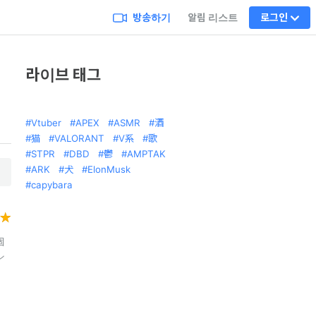
방송하기
알림 리스트
로그인
라이브 태그
Vtuber
APEX
ASMR
酒
猫
VALORANT
V系
歌
STPR
DBD
鬱
AMPTAK
ARK
犬
ElonMusk
capybara
個
ン