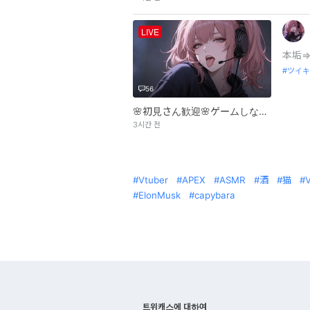
LIVE
本垢⇒(
ツイキ
56
🌸初見さん歓迎🌸ゲームしながら雑談
3시간 전
Vtuber
APEX
ASMR
酒
猫
ElonMusk
capybara
트위캐스에 대하여