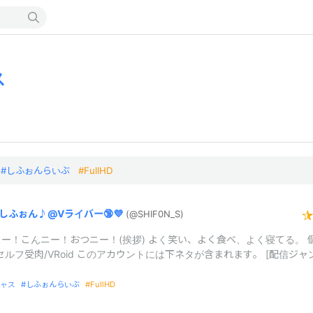
ス
しふぉんらいぶ
FullHD
しふぉん♪@
Vライバー🔞💜
(@SHIF0N_
S)
ー！こんニー！おつニー！(挨拶) よく笑い、よく食べ、よく寝てる。 
セルフ受肉/VRoid このアカウントには下ネタが含まれます。 [配信ジャ
ャス
しふぉんらいぶ
FullHD