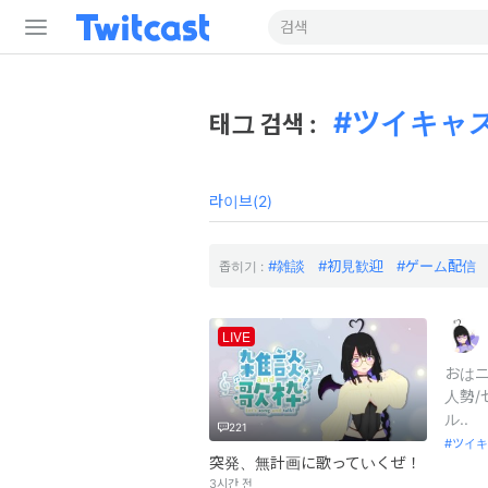
ツイキャ
태그 검색 :
라이브(2)
雑談
初見歓迎
ゲーム配信
좁히기 :
LIVE
おはニ
人勢/
ル..
221
ツイキ
突発、無計画に歌っていくぜ！
3시간 전