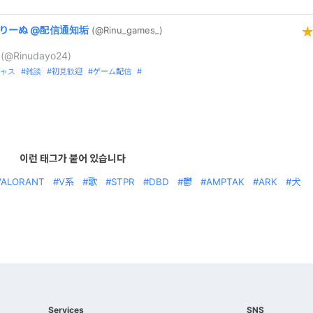
りーぬ
@
配信通知垢
(@Rinu_
games_
)
@Rinudayo24)
ャス
雑談
初見歓迎
ゲーム配信
이런 태그가 붙어 있습니다
VALORANT
V系
歌
STPR
DBD
鬱
AMPTAK
ARK
犬
Services
SNS