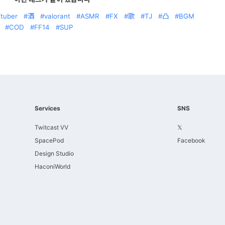
tuber
酒
valorant
ASMR
FX
歌
TJ
凸
BGM
COD
FF14
SUP
Services
SNS
Twitcast VV
𝕏
SpacePod
Facebook
Design Studio
HaconiWorld