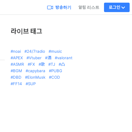
방송하기
알림 리스트
로그인
라이브 태그
noai
24/7radio
music
APEX
Vtuber
酒
valorant
ASMR
FX
歌
TJ
凸
BGM
capybara
PUBG
DBD
ElonMusk
COD
FF14
SUP