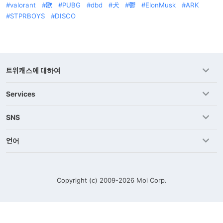
valorant
歌
PUBG
dbd
犬
鬱
ElonMusk
ARK
STPRBOYS
DISCO
트위캐스에 대하여
Services
SNS
언어
Copyright (c) 2009-2026
Moi Corp.