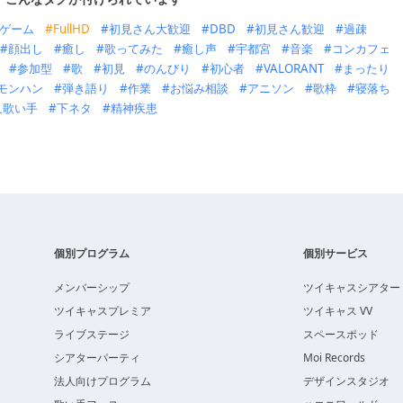
ゲーム
FullHD
初見さん大歓迎
DBD
初見さん歓迎
過疎
顔出し
癒し
歌ってみた
癒し声
宇都宮
音楽
コンカフェ
参加型
歌
初見
のんびり
初心者
VALORANT
まったり
モンハン
弾き語り
作業
お悩み相談
アニソン
歌枠
寝落ち
人歌い手
下ネタ
精神疾患
個別プログラム
個別サービス
メンバーシップ
ツイキャスシアター
ツイキャスプレミア
ツイキャス VV
ライブステージ
スペースポッド
シアターパーティ
Moi Records
法人向けプログラム
デザインスタジオ