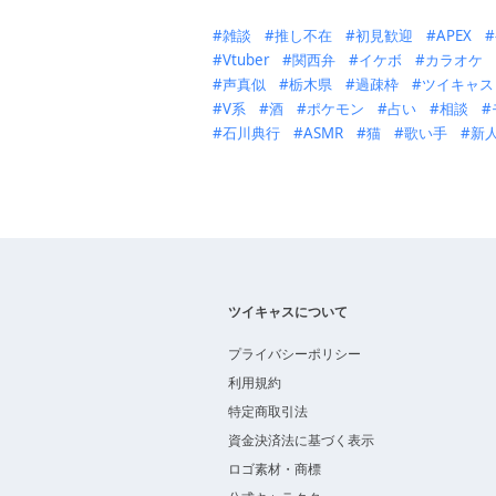
雑談
推し不在
初見歓迎
APEX
Vtuber
関西弁
イケボ
カラオケ
声真似
栃木県
過疎枠
ツイキャス
V系
酒
ポケモン
占い
相談
石川典行
ASMR
猫
歌い手
新
ツイキャスについて
プライバシーポリシー
利用規約
特定商取引法
資金決済法に基づく表示
ロゴ素材・商標