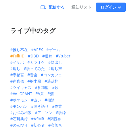
配信する
通知リスト
ログイン
ライブ中のタグ
推し不在
APEX
ゲーム
FullHD
DBD
過疎
Vtuber
イケボ
カラオケ
顔出し
癒し
歌ってみた
癒し声
宇都宮
音楽
コンカフェ
声真似
栃木県
過疎枠
ツイキャス
参加型
歌
VALORANT
V系
酒
ポケモン
占い
相談
モンハン
弾き語り
作業
お悩み相談
アニソン
歌枠
石川典行
ASMR
関西弁
のんびり
初心者
寝落ち