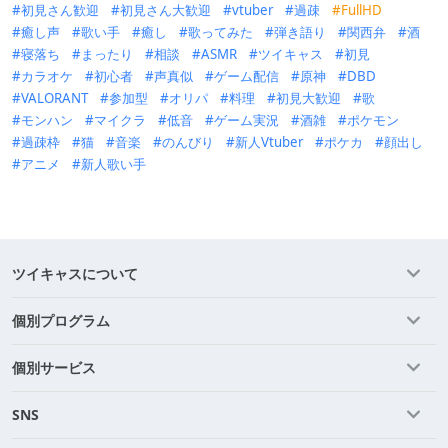
初見さん歓迎
初見さん大歓迎
vtuber
過疎
FullHD
癒し声
歌い手
癒し
歌ってみた
弾き語り
関西弁
酒
寝落ち
まったり
相談
ASMR
ツイキャス
初見
カラオケ
初心者
声真似
ゲーム配信
原神
DBD
VALORANT
参加型
オリパ
料理
初見大歓迎
歌
モンハン
マイクラ
低音
ゲーム実況
酒雑
ポケモン
過疎枠
猫
音楽
のんびり
新人Vtuber
ポケカ
顔出し
アニメ
新人歌い手
ツイキャスについて
個別プログラム
個別サービス
SNS