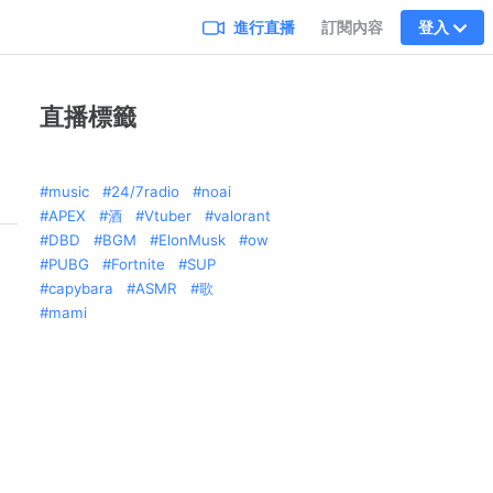
進行直播
訂閱內容
登入
直播標籤
music
24/7radio
noai
APEX
酒
Vtuber
valorant
DBD
BGM
ElonMusk
ow
PUBG
Fortnite
SUP
capybara
ASMR
歌
mami