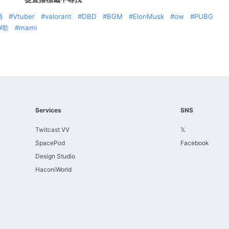
酒
Vtuber
valorant
DBD
BGM
ElonMusk
ow
PUBG
歌
mami
Services
SNS
Twitcast VV
𝕏
SpacePod
Facebook
Design Studio
HaconiWorld