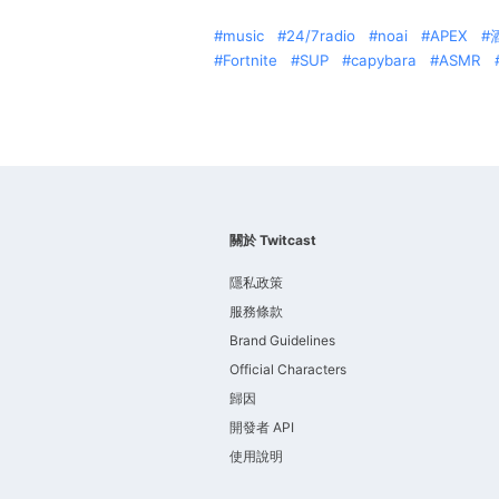
music
24/7radio
noai
APEX
Fortnite
SUP
capybara
ASMR
關於 Twitcast
隱私政策
服務條款
Brand Guidelines
Official Characters
歸因
開發者 API
使用說明