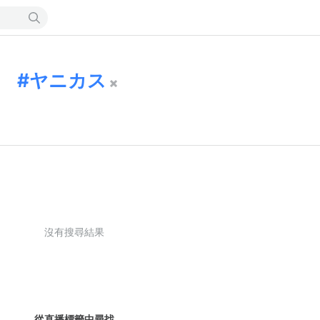
ヤニカス
沒有搜尋結果
從直播標籤中尋找