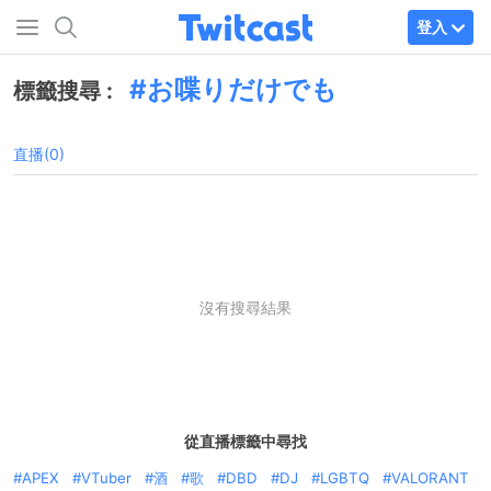
登入
お喋りだけでも
標籤搜尋 :
直播(0)
沒有搜尋結果
從直播標籤中尋找
APEX
VTuber
酒
歌
DBD
DJ
LGBTQ
VALORANT