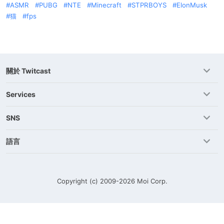
ASMR
PUBG
NTE
Minecraft
STPRBOYS
ElonMusk
猫
fps
關於 Twitcast
Services
SNS
語言
Copyright (c) 2009-2026
Moi Corp.