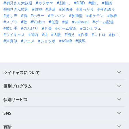
初見さん大歓迎
カラオケ
顔出し
DBD
癒し
相談
初見さん歓迎
原神
過疎
関西弁
まったり
弾き語り
癒し声
酒
ホラー
モンハン
参加型
ポケモン
歌枠
スプラ
歌
Vtuber
低音
猫
valorant
ゲーム配信
歌い手
のんびり
音楽
ゲーム実況
コンカフェ
ツイキャス
関西
dj
大阪
初見
作業
レトロ
ねこ
声真似
アニメ
ショタボ
ASMR
競馬
ツイキャスについて
個別プログラム
個別サービス
SNS
言語